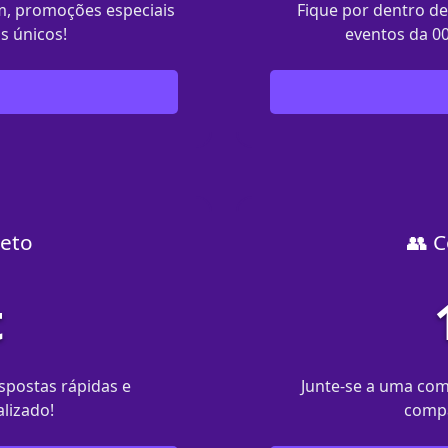
m, promoções especiais
Fique por dentro d
s únicos!
eventos da 0
reto
👥 
t
espostas rápidas e
Junte-se a uma com
lizado!
compa