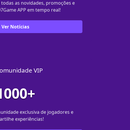
e todas as novidades, promoções e
07Game APP em tempo real!
Ver Notícias
Comunidade VIP
1000+
unidade exclusiva de jogadores e
rtilhe experiências!