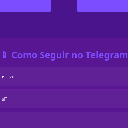
e
📱 Como Seguir no Telegram
ositivo
ial"