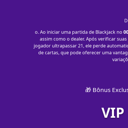
D
o. Ao iniciar uma partida de Blackjack no
0
assim como o dealer. Após verificar suas
jogador ultrapassar 21, ele perde automati
de cartas, que pode oferecer uma vantag
variaçõ
🎁 Bônus Exclu
VIP