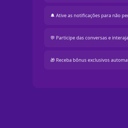
🔔 Ative as notificações para não p
💬 Participe das conversas e interaj
🎁 Receba bônus exclusivos autom