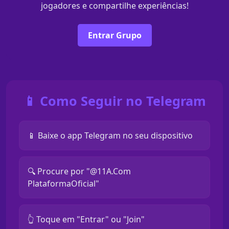
jogadores e compartilhe experiências!
Entrar Grupo
📱 Como Seguir no Telegram
📱 Baixe o app Telegram no seu dispositivo
🔍 Procure por "@11A.Com
PlataformaOficial"
👆 Toque em "Entrar" ou "Join"