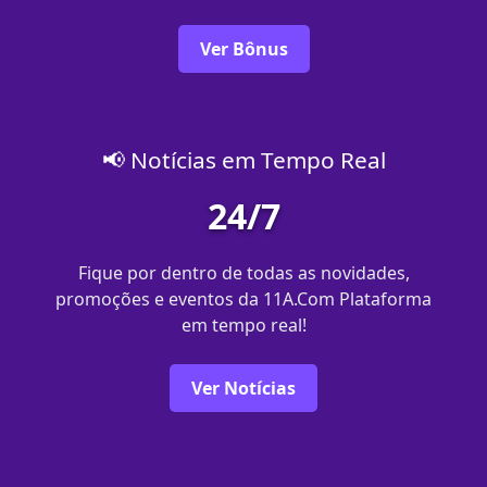
Ver Bônus
📢 Notícias em Tempo Real
24/7
Fique por dentro de todas as novidades,
promoções e eventos da 11A.Com Plataforma
em tempo real!
Ver Notícias