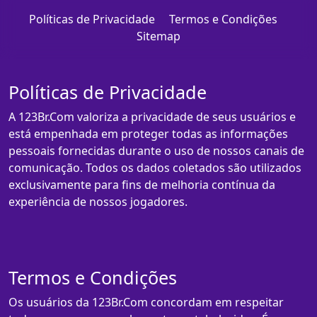
Políticas de Privacidade
Termos e Condições
Sitemap
Políticas de Privacidade
A 123Br.Com valoriza a privacidade de seus usuários e
está empenhada em proteger todas as informações
pessoais fornecidas durante o uso de nossos canais de
comunicação. Todos os dados coletados são utilizados
exclusivamente para fins de melhoria contínua da
experiência de nossos jogadores.
Termos e Condições
Os usuários da 123Br.Com concordam em respeitar