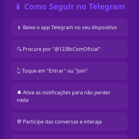
📱 Como Seguir no Telegram
📱 Baixe o app Telegram no seu dispositivo
🔍 Procure por "@123Br.ComOficial"
👆 Toque em "Entrar" ou "Join"
🔔 Ative as notificações para não perder
nada
💬 Participe das conversas e interaja