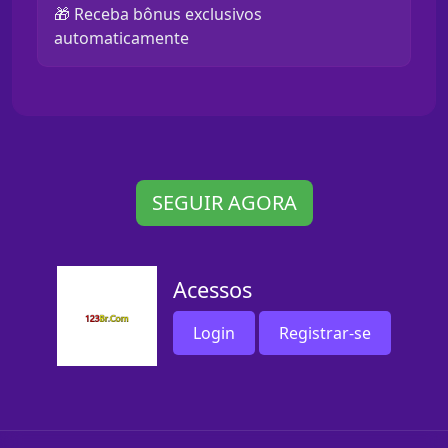
🎁 Receba bônus exclusivos
automaticamente
SEGUIR AGORA
Acessos
Login
Registrar-se