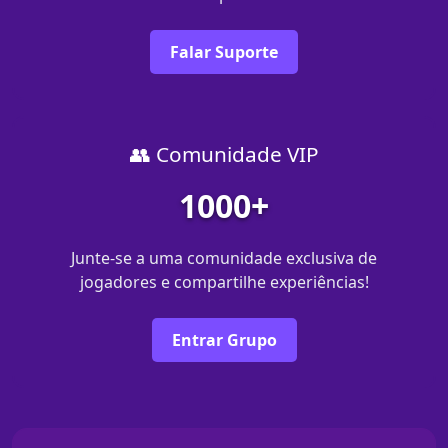
Falar Suporte
👥 Comunidade VIP
1000+
Junte-se a uma comunidade exclusiva de
jogadores e compartilhe experiências!
Entrar Grupo