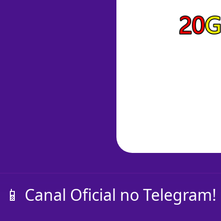
📱 Canal Oficial no Telegram!