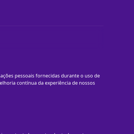
ações pessoais fornecidas durante o uso de
elhoria contínua da experiência de nossos