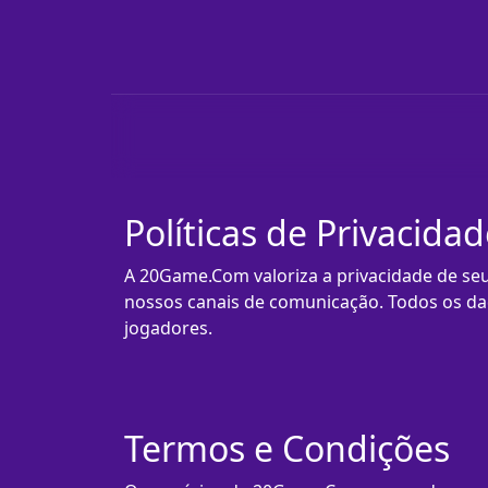
Políticas de Privacida
A 20Game.Com valoriza a privacidade de se
nossos canais de comunicação. Todos os dad
jogadores.
Termos e Condições