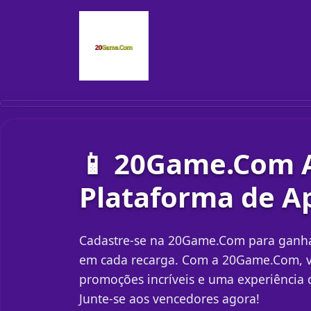
📱 20Game.Com 
Plataforma de A
Cadastre-se na 20Game.Com para ganha
em cada recarga. Com a 20Game.Com, v
promoções incríveis e uma experiência d
Junte-se aos vencedores agora!