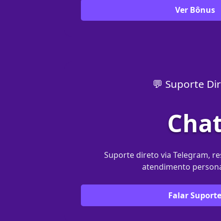
Ver Bônus
💬 Suporte Di
Cha
Suporte direto via Telegram, r
atendimento persona
Falar Suport