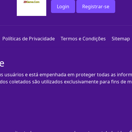
Login
Registrar-se
Políticas de Privacidade
Termos e Condições
Sitemap
de
us usuários e está empenhada em proteger todas as inform
os coletados são utilizados exclusivamente para fins de m