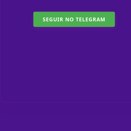
SEGUIR NO TELEGRAM