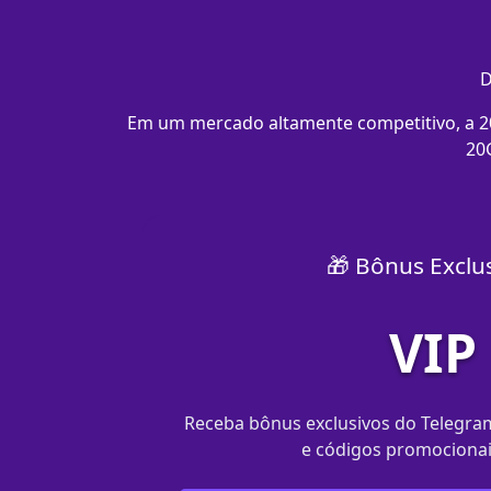
D
Em um mercado altamente competitivo, a 2
20
🎁 Bônus Exclu
VIP
Receba bônus exclusivos do Telegra
e códigos promocionai