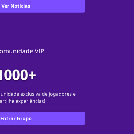
Ver Notícias
Comunidade VIP
1000+
unidade exclusiva de jogadores e
rtilhe experiências!
Entrar Grupo