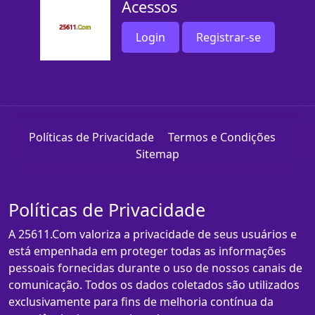
Acessos
Login
Registrar-se
Políticas de Privacidade
Termos e Condições
Sitemap
Políticas de Privacidade
A 25611.Com valoriza a privacidade de seus usuários e
está empenhada em proteger todas as informações
pessoais fornecidas durante o uso de nossos canais de
comunicação. Todos os dados coletados são utilizados
exclusivamente para fins de melhoria contínua da