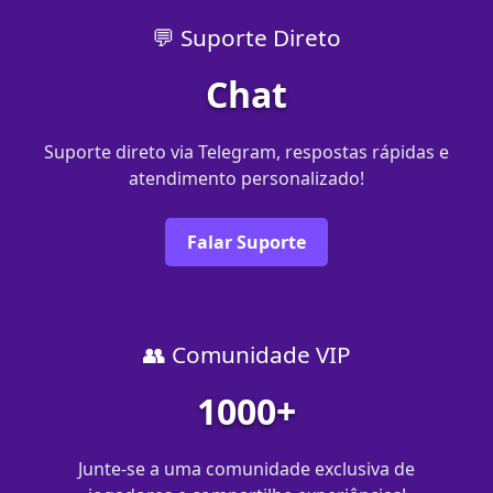
💬 Suporte Direto
Chat
Suporte direto via Telegram, respostas rápidas e
atendimento personalizado!
Falar Suporte
👥 Comunidade VIP
1000+
Junte-se a uma comunidade exclusiva de