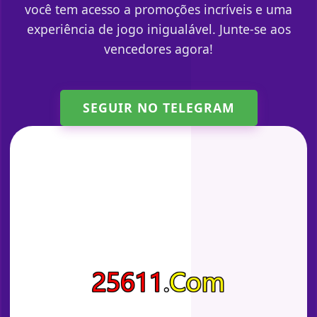
você tem acesso a promoções incríveis e uma
experiência de jogo inigualável. Junte-se aos
vencedores agora!
SEGUIR NO TELEGRAM