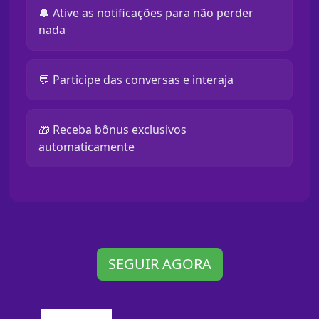
🔔 Ative as notificações para não perder
nada
💬 Participe das conversas e interaja
🎁 Receba bônus exclusivos
automaticamente
SEGUIR AGORA