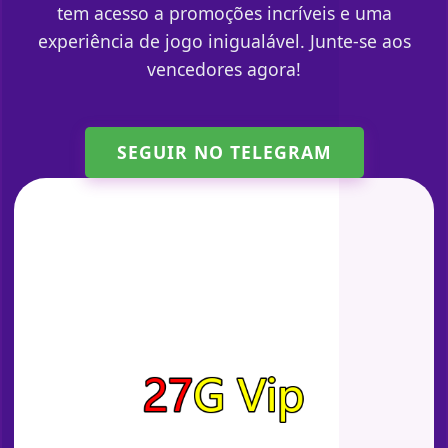
tem acesso a promoções incríveis e uma
experiência de jogo inigualável. Junte-se aos
vencedores agora!
SEGUIR NO TELEGRAM