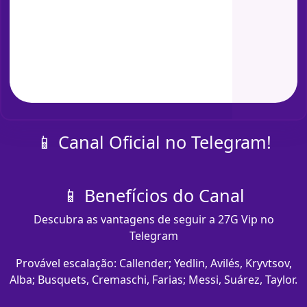
📱 Canal Oficial no Telegram!
📱 Benefícios do Canal
Descubra as vantagens de seguir a 27G Vip no
Telegram
Provável escalação: Callender; Yedlin, Avilés, Kryvtsov,
Alba; Busquets, Cremaschi, Farias; Messi, Suárez, Taylor.