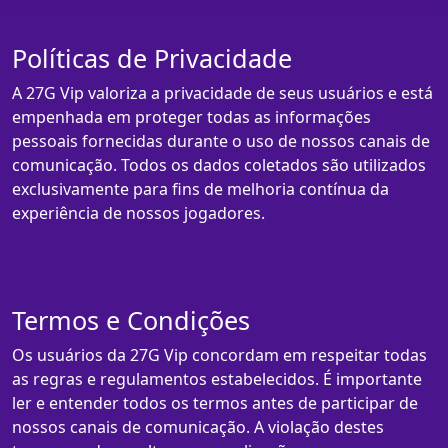
Políticas de Privacidade
A 27G Vip valoriza a privacidade de seus usuários e está
empenhada em proteger todas as informações
pessoais fornecidas durante o uso de nossos canais de
comunicação. Todos os dados coletados são utilizados
exclusivamente para fins de melhoria contínua da
experiência de nossos jogadores.
Termos e Condições
Os usuários da 27G Vip concordam em respeitar todas
as regras e regulamentos estabelecidos. É importante
ler e entender todos os termos antes de participar de
nossos canais de comunicação. A violação destes