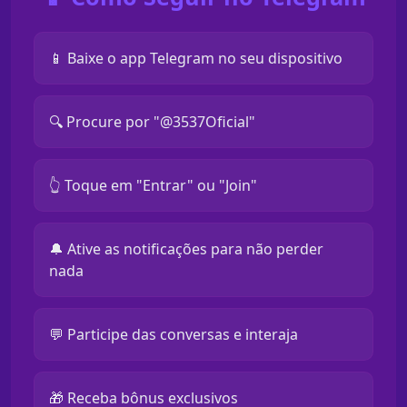
📱 Baixe o app Telegram no seu dispositivo
🔍 Procure por "@3537Oficial"
👆 Toque em "Entrar" ou "Join"
🔔 Ative as notificações para não perder
nada
💬 Participe das conversas e interaja
🎁 Receba bônus exclusivos