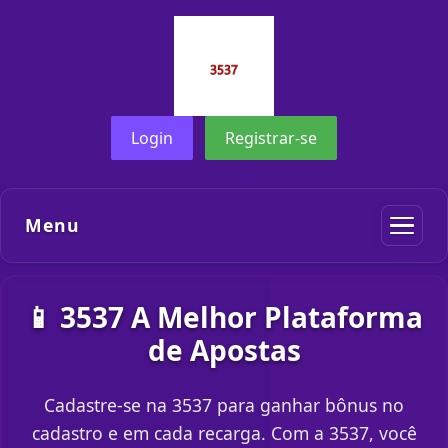
Login
Registrar-se
Menu
📱 3537 A Melhor Plataforma
de Apostas
Cadastre-se na 3537 para ganhar bônus no
cadastro e em cada recarga. Com a 3537, você