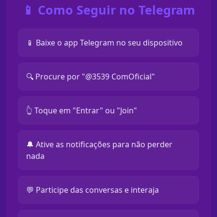
📱 Como Seguir no Telegram
📱 Baixe o app Telegram no seu dispositivo
🔍 Procure por "@3539 ComOficial"
👆 Toque em "Entrar" ou "Join"
🔔 Ative as notificações para não perder
nada
💬 Participe das conversas e interaja