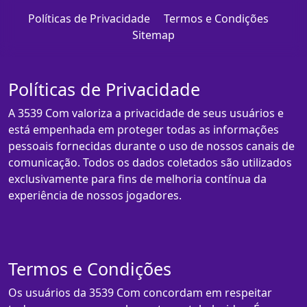
Políticas de Privacidade
Termos e Condições
Sitemap
Políticas de Privacidade
A 3539 Com valoriza a privacidade de seus usuários e
está empenhada em proteger todas as informações
pessoais fornecidas durante o uso de nossos canais de
comunicação. Todos os dados coletados são utilizados
exclusivamente para fins de melhoria contínua da
experiência de nossos jogadores.
Termos e Condições
Os usuários da 3539 Com concordam em respeitar