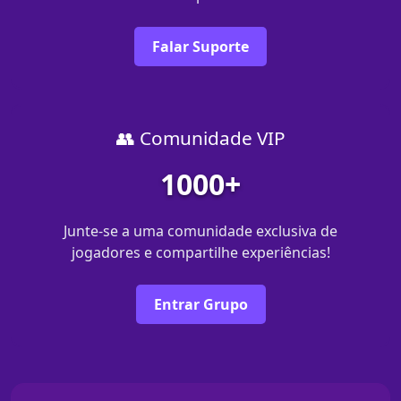
Falar Suporte
👥 Comunidade VIP
1000+
Junte-se a uma comunidade exclusiva de
jogadores e compartilhe experiências!
Entrar Grupo