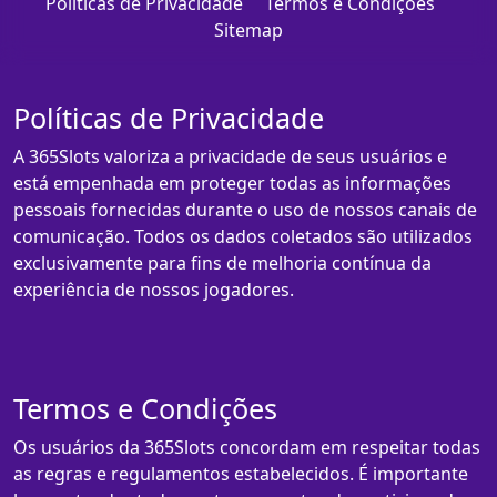
Políticas de Privacidade
Termos e Condições
Sitemap
Políticas de Privacidade
A 365Slots valoriza a privacidade de seus usuários e
está empenhada em proteger todas as informações
pessoais fornecidas durante o uso de nossos canais de
comunicação. Todos os dados coletados são utilizados
exclusivamente para fins de melhoria contínua da
experiência de nossos jogadores.
Termos e Condições
Os usuários da 365Slots concordam em respeitar todas
as regras e regulamentos estabelecidos. É importante