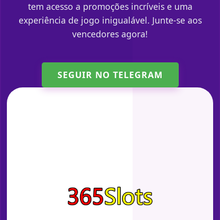
tem acesso a promoções incríveis e uma
experiência de jogo inigualável. Junte-se aos
vencedores agora!
SEGUIR NO TELEGRAM