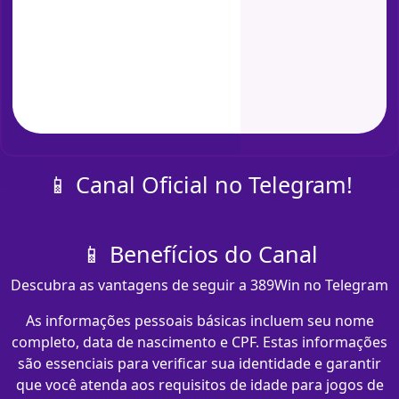
📱 Canal Oficial no Telegram!
📱 Benefícios do Canal
Descubra as vantagens de seguir a 389Win no Telegram
As informações pessoais básicas incluem seu nome
completo, data de nascimento e CPF. Estas informações
são essenciais para verificar sua identidade e garantir
que você atenda aos requisitos de idade para jogos de