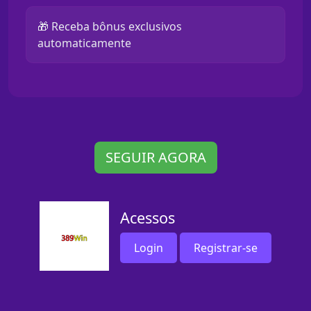
🎁 Receba bônus exclusivos
automaticamente
SEGUIR AGORA
Acessos
Login
Registrar-se