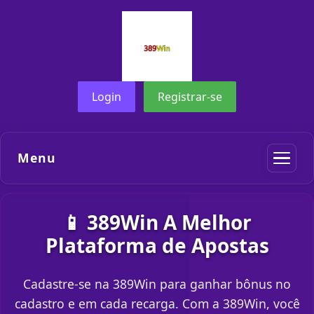
Login
Registrar-se
Menu
📱 389Win A Melhor
Plataforma de Apostas
Cadastre-se na 389Win para ganhar bônus no
cadastro e em cada recarga. Com a 389Win, você