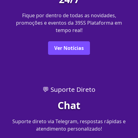
Fique por dentro de todas as novidades,
promoções e eventos da 39SS Plataforma em
tempo real!
Ver Notícias
💬 Suporte Direto
Chat
Suporte direto via Telegram, respostas rápidas e
atendimento personalizado!