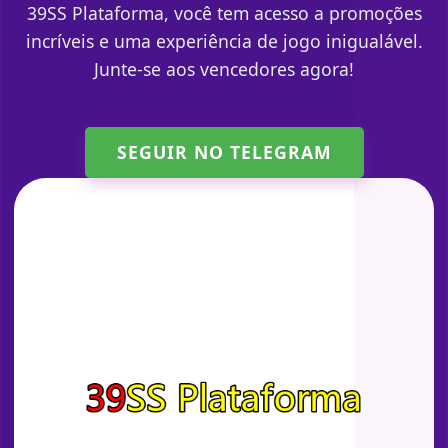
39SS Plataforma, você tem acesso a promoções
incríveis e uma experiência de jogo inigualável.
Junte-se aos vencedores agora!
SEGUIR NO TELEGRAM