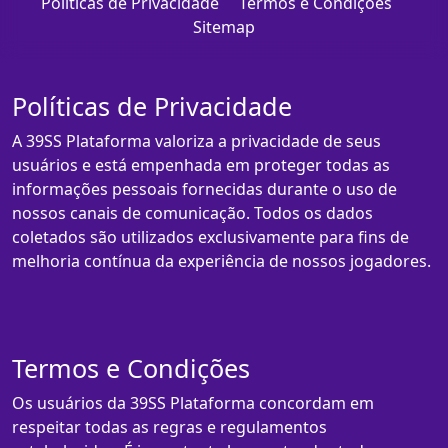
Políticas de Privacidade
Termos e Condições
Sitemap
Políticas de Privacidade
A 39SS Plataforma valoriza a privacidade de seus
usuários e está empenhada em proteger todas as
informações pessoais fornecidas durante o uso de
nossos canais de comunicação. Todos os dados
coletados são utilizados exclusivamente para fins de
melhoria contínua da experiência de nossos jogadores.
Termos e Condições
Os usuários da 39SS Plataforma concordam em
respeitar todas as regras e regulamentos