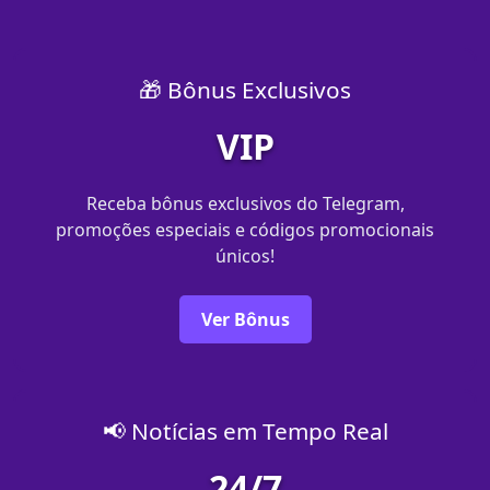
🎁 Bônus Exclusivos
VIP
Receba bônus exclusivos do Telegram,
promoções especiais e códigos promocionais
únicos!
Ver Bônus
📢 Notícias em Tempo Real
24/7