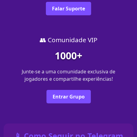
Falar Suporte
👥 Comunidade VIP
1000+
Junte-se a uma comunidade exclusiva de
jogadores e compartilhe experiências!
Entrar Grupo
📱 Como Seguir no Telegram