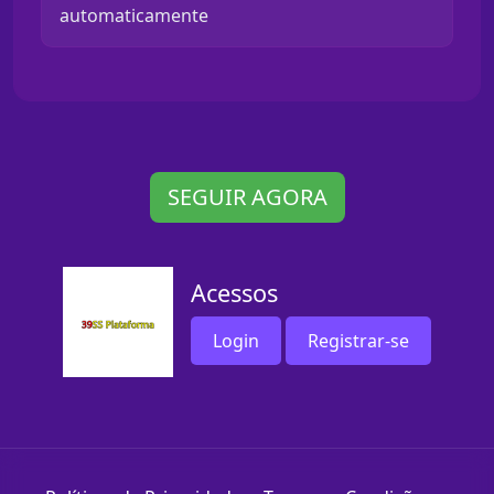
automaticamente
SEGUIR AGORA
Acessos
Login
Registrar-se