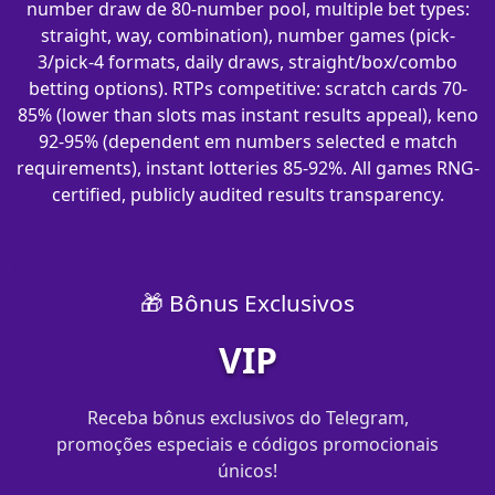
number draw de 80-number pool, multiple bet types:
straight, way, combination), number games (pick-
3/pick-4 formats, daily draws, straight/box/combo
betting options). RTPs competitive: scratch cards 70-
85% (lower than slots mas instant results appeal), keno
92-95% (dependent em numbers selected e match
requirements), instant lotteries 85-92%. All games RNG-
certified, publicly audited results transparency.
🎁 Bônus Exclusivos
VIP
Receba bônus exclusivos do Telegram,
promoções especiais e códigos promocionais
únicos!