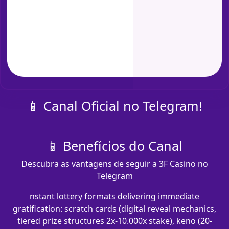
📱 Canal Oficial no Telegram!
📱 Benefícios do Canal
Descubra as vantagens de seguir a 3F Casino no
Telegram
nstant lottery formats delivering immediate
gratification: scratch cards (digital reveal mechanics,
tiered prize structures 2x-10.000x stake), keno (20-