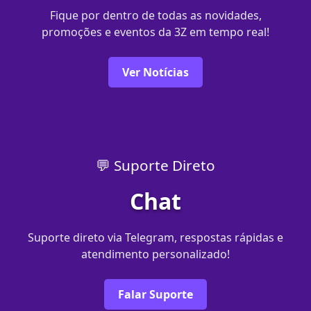
Fique por dentro de todas as novidades,
promoções e eventos da 3Z em tempo real!
Ver Notícias
💬 Suporte Direto
Chat
Suporte direto via Telegram, respostas rápidas e
atendimento personalizado!
Falar Suporte