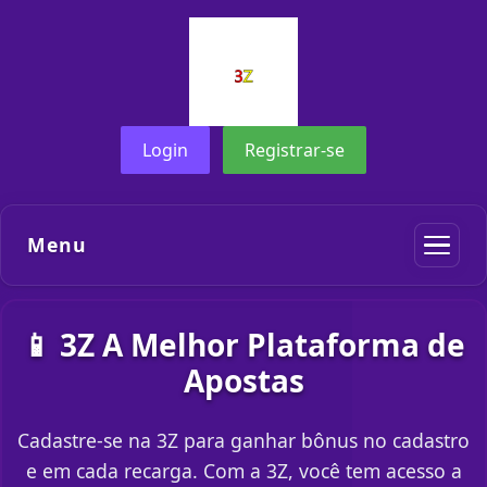
Login
Registrar-se
Menu
📱 3Z A Melhor Plataforma de
Apostas
Cadastre-se na 3Z para ganhar bônus no cadastro
e em cada recarga. Com a 3Z, você tem acesso a