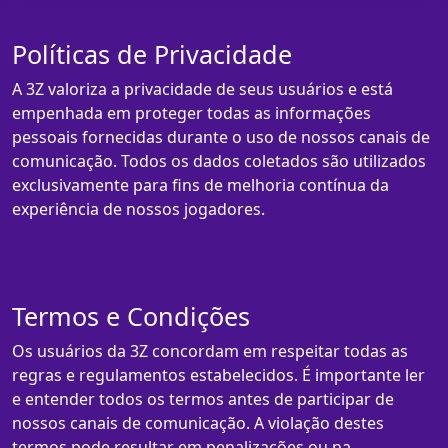
Políticas de Privacidade
A 3Z valoriza a privacidade de seus usuários e está
empenhada em proteger todas as informações
pessoais fornecidas durante o uso de nossos canais de
comunicação. Todos os dados coletados são utilizados
exclusivamente para fins de melhoria contínua da
experiência de nossos jogadores.
Termos e Condições
Os usuários da 3Z concordam em respeitar todas as
regras e regulamentos estabelecidos. É importante ler
e entender todos os termos antes de participar de
nossos canais de comunicação. A violação destes
termos pode resultar em penalizações ou na