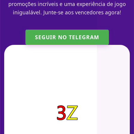
promoções incríveis e uma experiência de jogo
inigualável. Junte-se aos vencedores agora!
SEGUIR NO TELEGRAM