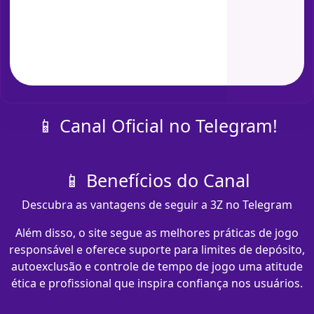
📱 Canal Oficial no Telegram!
📱 Benefícios do Canal
Descubra as vantagens de seguir a 3Z no Telegram
Além disso, o site segue as melhores práticas de jogo
responsável e oferece suporte para limites de depósito,
autoexclusão e controle de tempo de jogo uma atitude
ética e profissional que inspira confiança nos usuários.