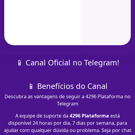
📱 Canal Oficial no Telegram!
📱 Benefícios do Canal
Descubra as vantagens de seguir a 4296 Plataforma no
Telegram
A equipe de suporte da
4296 Plataforma
está
disponível 24 horas por dia, 7 dias por semana, para
ajudar com qualquer dúvida ou problema. Seja por chat