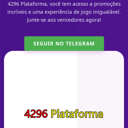
4296 Plataforma, você tem acesso a promoções
incríveis e uma experiência de jogo inigualável.
Junte-se aos vencedores agora!
SEGUIR NO TELEGRAM