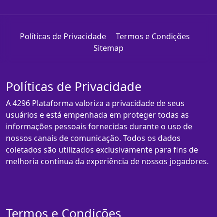
Políticas de Privacidade
Termos e Condições
Sitemap
Políticas de Privacidade
A 4296 Plataforma valoriza a privacidade de seus
usuários e está empenhada em proteger todas as
informações pessoais fornecidas durante o uso de
nossos canais de comunicação. Todos os dados
coletados são utilizados exclusivamente para fins de
melhoria contínua da experiência de nossos jogadores.
Termos e Condições