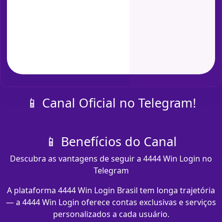
📱 Canal Oficial no Telegram!
📱 Benefícios do Canal
Descubra as vantagens de seguir a 4444 Win Login no
Telegram
A plataforma 4444 Win Login Brasil tem longa trajetória
— a 4444 Win Login oferece contas exclusivas e serviços
personalizados a cada usuário.