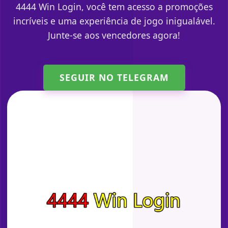
4444 Win Login, você tem acesso a promoções
incríveis e uma experiência de jogo inigualável.
Junte-se aos vencedores agora!
SEGUIR NO TELEGRAM