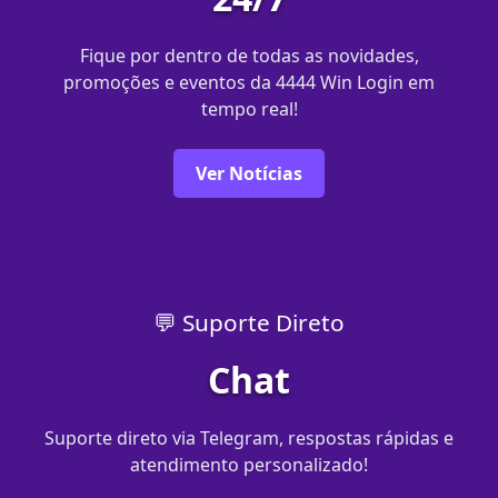
Fique por dentro de todas as novidades,
promoções e eventos da 4444 Win Login em
tempo real!
Ver Notícias
💬 Suporte Direto
Chat
Suporte direto via Telegram, respostas rápidas e
atendimento personalizado!