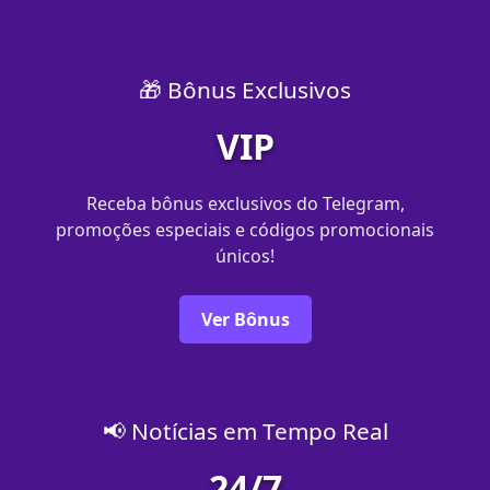
🎁 Bônus Exclusivos
VIP
Receba bônus exclusivos do Telegram,
promoções especiais e códigos promocionais
únicos!
Ver Bônus
📢 Notícias em Tempo Real
24/7