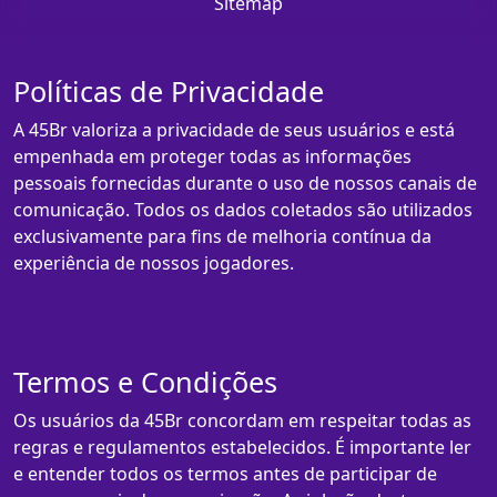
Sitemap
Políticas de Privacidade
A 45Br valoriza a privacidade de seus usuários e está
empenhada em proteger todas as informações
pessoais fornecidas durante o uso de nossos canais de
comunicação. Todos os dados coletados são utilizados
exclusivamente para fins de melhoria contínua da
experiência de nossos jogadores.
Termos e Condições
Os usuários da 45Br concordam em respeitar todas as
regras e regulamentos estabelecidos. É importante ler
e entender todos os termos antes de participar de