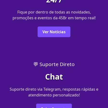
Fique por dentro de todas as novidades,
promoções e eventos da 45Br em tempo real!
Ver Notícias
💬 Suporte Direto
Chat
Suporte direto via Telegram, respostas rápidas e
atendimento personalizado!