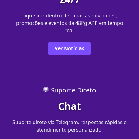
Fique por dentro de todas as novidades,
promoções e eventos da 48Pg APP em tempo
real!
Ver Notícias
💬 Suporte Direto
Chat
Suporte direto via Telegram, respostas rápidas e
atendimento personalizado!