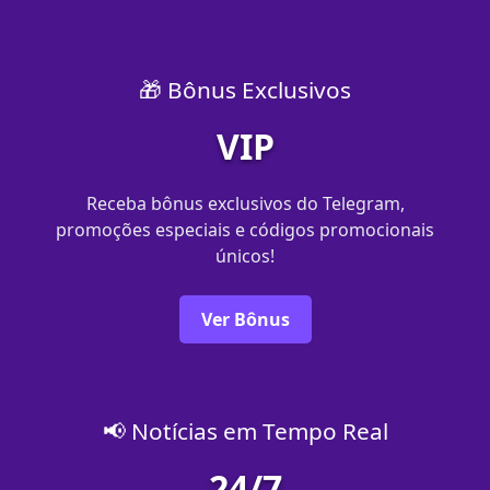
🎁 Bônus Exclusivos
VIP
Receba bônus exclusivos do Telegram,
promoções especiais e códigos promocionais
únicos!
Ver Bônus
📢 Notícias em Tempo Real
24/7