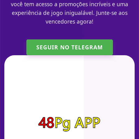
você tem acesso a promoções incríveis e uma
experiência de jogo inigualável. Junte-se aos
vencedores agora!
SEGUIR NO TELEGRAM