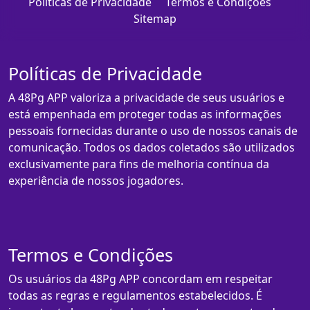
Políticas de Privacidade
Termos e Condições
Sitemap
Políticas de Privacidade
A 48Pg APP valoriza a privacidade de seus usuários e
está empenhada em proteger todas as informações
pessoais fornecidas durante o uso de nossos canais de
comunicação. Todos os dados coletados são utilizados
exclusivamente para fins de melhoria contínua da
experiência de nossos jogadores.
Termos e Condições
Os usuários da 48Pg APP concordam em respeitar
todas as regras e regulamentos estabelecidos. É