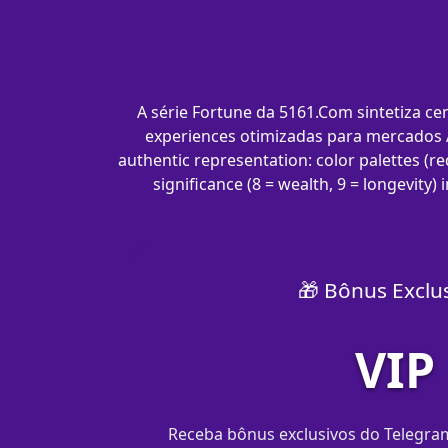
A série Fortune da 5161.Com sintetiza c
experiences otimizadas para mercados AP
authentic representation: color palettes (re
significance (8 = wealth, 9 = longevit
🎁 Bônus Exclu
VIP
Receba bônus exclusivos do Telegra