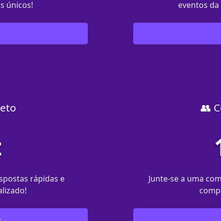
s únicos!
eventos da
reto
👥 
t
espostas rápidas e
Junte-se a uma com
lizado!
compa
e