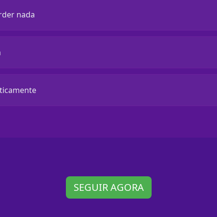
erder nada
a
aticamente
SEGUIR AGORA