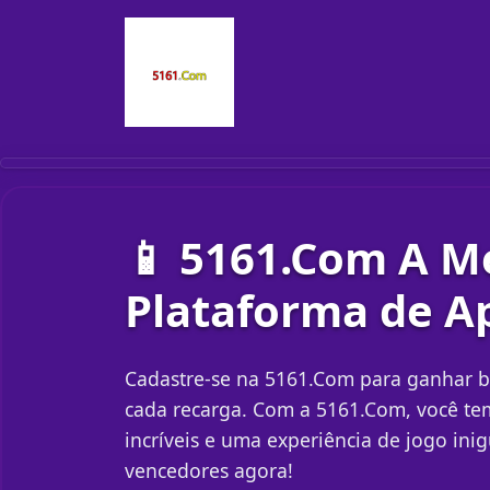
📱 5161.Com A M
Plataforma de A
Cadastre-se na 5161.Com para ganhar 
cada recarga. Com a 5161.Com, você t
incríveis e uma experiência de jogo inig
vencedores agora!