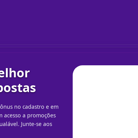
elhor
postas
bônus no cadastro e em
em acesso a promoções
ualável. Junte-se aos