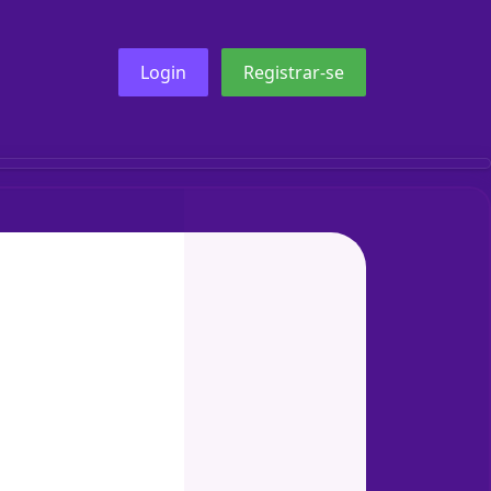
Login
Registrar-se