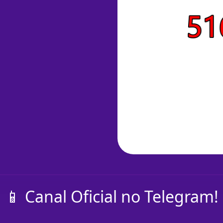
📱 Canal Oficial no Telegram!