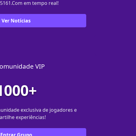
 5161.Com em tempo real!
Ver Notícias
Comunidade VIP
1000+
unidade exclusiva de jogadores e
rtilhe experiências!
Entrar Grupo