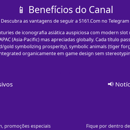
📱 Benefícios do Canal
Descubra as vantagens de seguir a 5161.Com no Telegram
enturies de iconografia asiática auspiciosa com modern slo
AC (Asia-Pacific) mas apreciadas globally. Cada título pa
d/gold symbolizing prosperity), symbolic animals (tiger for
y) integrated organicamente em game design sem stereotyping
sivos
📢 Notí
m, promoções especiais
Fique por dentro d