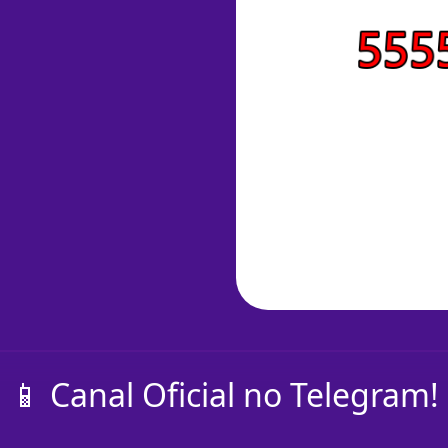
📱 Canal Oficial no Telegram!