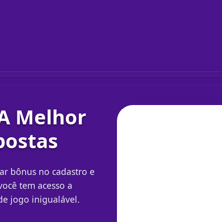
A Melhor
postas
ar bônus no cadastro e
você tem acesso a
e jogo inigualável.