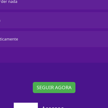
erder nada
a
aticamente
SEGUIR AGORA