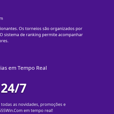
am
cionantes. Os torneios são organizados por
. O sistema de ranking permite acompanhar
res.
cias em Tempo Real
24/7
e todas as novidades, promoções e
555Win.Com em tempo real!