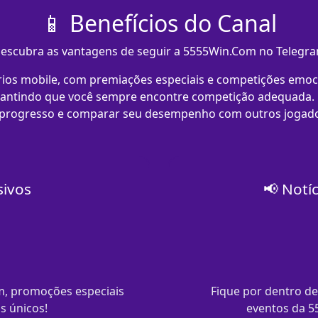
📱 Benefícios do Canal
escubra as vantagens de seguir a 5555Win.Com no Telegr
ários mobile, com premiações especiais e competições emo
 garantindo que você sempre encontre competição adequada
 progresso e comparar seu desempenho com outros jogado
sivos
📢 Notí
m, promoções especiais
Fique por dentro d
s únicos!
eventos da 5