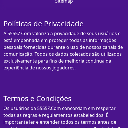
Sitemap
Políticas de Privacidade
A 5555Z.Com valoriza a privacidade de seus usuários e
está empenhada em proteger todas as informações
pessoais fornecidas durante o uso de nossos canais de
comunicação. Todos os dados coletados são utilizados
exclusivamente para fins de melhoria contínua da
experiência de nossos jogadores.
Termos e Condições
Os usuários da 5555Z.Com concordam em respeitar
todas as regras e regulamentos estabelecidos. É
importante ler e entender todos os termos antes de