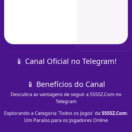
📱 Canal Oficial no Telegram!
📱 Benefícios do Canal
Descubra as vantagens de seguir a 5555Z.Com no
Telegram
Explorando a Categoria 'Todos os Jogos' da
5555Z.Com
:
Um Paraíso para os Jogadores Online