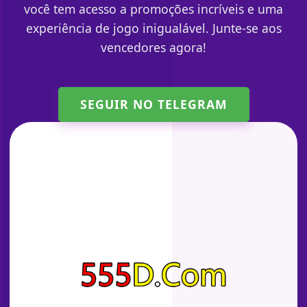
você tem acesso a promoções incríveis e uma
experiência de jogo inigualável. Junte-se aos
vencedores agora!
SEGUIR NO TELEGRAM