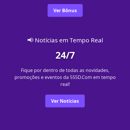
Ver Bônus
📢 Notícias em Tempo Real
24/7
Fique por dentro de todas as novidades,
promoções e eventos da 555D.Com em tempo
real!
Ver Notícias