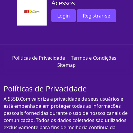
Acessos
Login
Registrar-se
Políticas de Privacidade
Termos e Condições
Sitemap
Políticas de Privacidade
A 555D.Com valoriza a privacidade de seus usuários e
está empenhada em proteger todas as informações
pessoais fornecidas durante o uso de nossos canais de
comunicação. Todos os dados coletados são utilizados
exclusivamente para fins de melhoria contínua da