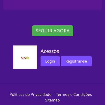
SEGUIR AGORA
Acessos
Login
Registrar-se
Políticas de Privacidade
Termos e Condições
Sitemap