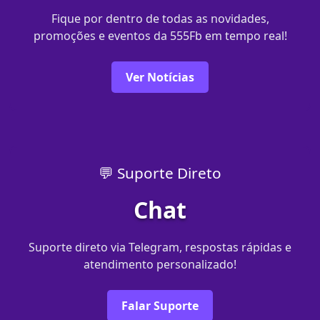
Fique por dentro de todas as novidades,
promoções e eventos da 555Fb em tempo real!
Ver Notícias
💬 Suporte Direto
Chat
Suporte direto via Telegram, respostas rápidas e
atendimento personalizado!
Falar Suporte