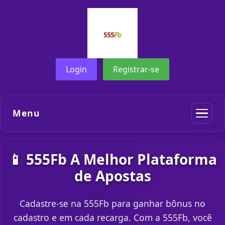
Login
Registrar-se
Menu
📱 555Fb A Melhor Plataforma
de Apostas
Cadastre-se na 555Fb para ganhar bônus no
cadastro e em cada recarga. Com a 555Fb, você