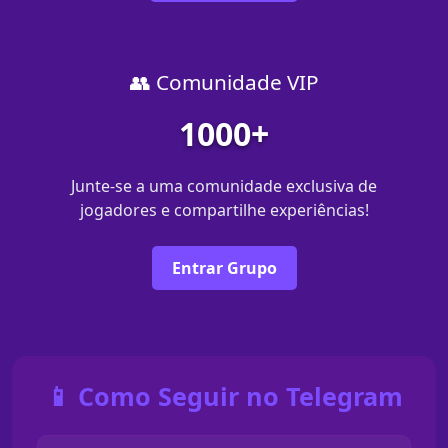
👥 Comunidade VIP
1000+
Junte-se a uma comunidade exclusiva de
jogadores e compartilhe experiências!
Entrar Grupo
📱 Como Seguir no Telegram