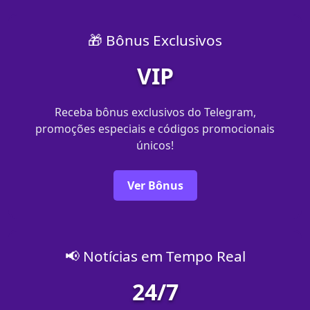
🎁 Bônus Exclusivos
VIP
Receba bônus exclusivos do Telegram,
promoções especiais e códigos promocionais
únicos!
Ver Bônus
📢 Notícias em Tempo Real
24/7