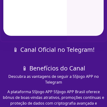
📱 Canal Oficial no Telegram!
📱 Benefícios do Canal
Descubra as vantagens de seguir a 55Jogo APP no
Telegram
A plataforma 55Jogo APP 55Jogo APP Brasil oferece
bônus de boas-vindas atrativos, promoções contínuas e
proteção de dados com criptografia avançada e