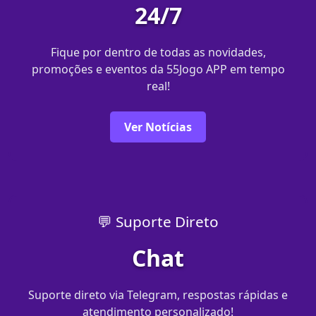
24/7
Fique por dentro de todas as novidades,
promoções e eventos da 55Jogo APP em tempo
real!
Ver Notícias
💬 Suporte Direto
Chat
Suporte direto via Telegram, respostas rápidas e
atendimento personalizado!