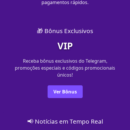
pagamentos rápidos.
🎁 Bônus Exclusivos
VIP
Receba bônus exclusivos do Telegram,
promoções especiais e códigos promocionais
únicos!
Ver Bônus
📢 Notícias em Tempo Real