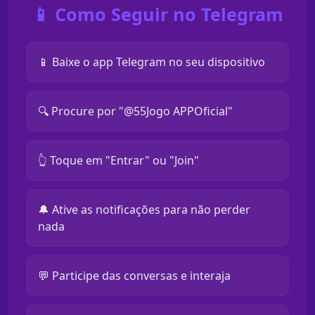
📱 Como Seguir no Telegram
📱 Baixe o app Telegram no seu dispositivo
🔍 Procure por "@55Jogo APPOficial"
👆 Toque em "Entrar" ou "Join"
🔔 Ative as notificações para não perder
nada
💬 Participe das conversas e interaja