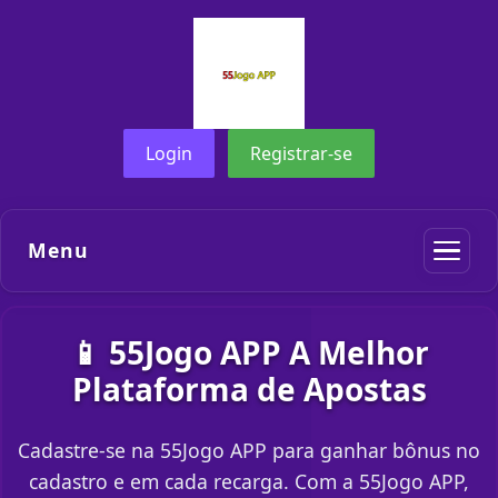
Login
Registrar-se
Menu
📱 55Jogo APP A Melhor
Plataforma de Apostas
Cadastre-se na 55Jogo APP para ganhar bônus no
cadastro e em cada recarga. Com a 55Jogo APP,