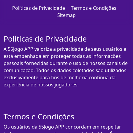
Políticas de Privacidade
Termos e Condições
Sitemap
Políticas de Privacidade
A 55Jogo APP valoriza a privacidade de seus usuários e
está empenhada em proteger todas as informações
pessoais fornecidas durante o uso de nossos canais de
comunicação. Todos os dados coletados são utilizados
exclusivamente para fins de melhoria contínua da
experiência de nossos jogadores.
Termos e Condições
Os usuários da 55Jogo APP concordam em respeitar