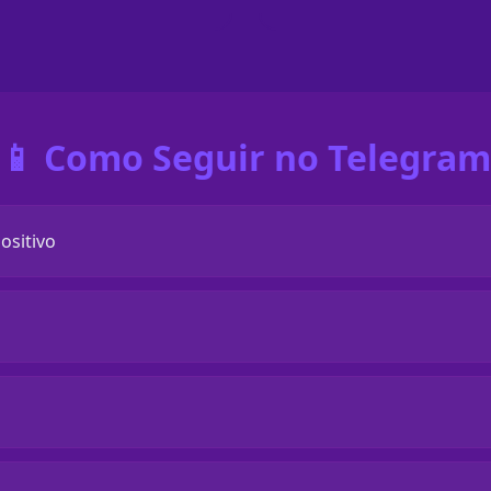
📱 Como Seguir no Telegram
ositivo