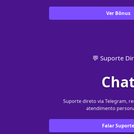
Ver Bônus
💬 Suporte Di
Cha
Suporte direto via Telegram, r
atendimento persona
Falar Suport