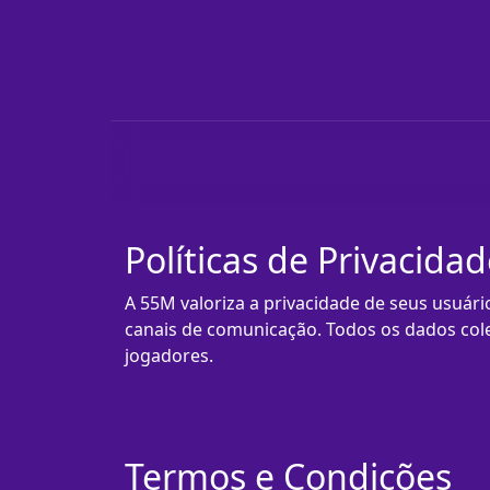
Políticas de Privacida
A 55M valoriza a privacidade de seus usuá
canais de comunicação. Todos os dados cole
jogadores.
Termos e Condições