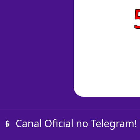
📱 Canal Oficial no Telegram!