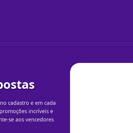
postas
no cadastro e em cada
promoções incríveis e
unte-se aos vencedores