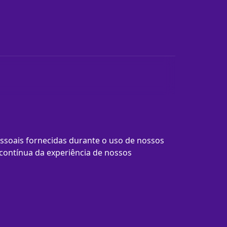
ssoais fornecidas durante o uso de nossos
 contínua da experiência de nossos