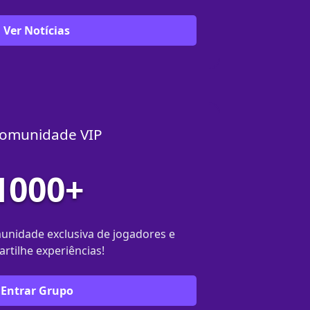
Ver Notícias
Comunidade VIP
1000+
unidade exclusiva de jogadores e
rtilhe experiências!
Entrar Grupo