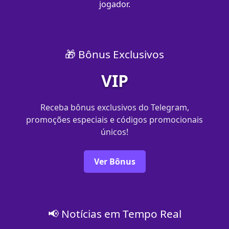
jogador.
🎁 Bônus Exclusivos
VIP
Receba bônus exclusivos do Telegram,
promoções especiais e códigos promocionais
únicos!
Ver Bônus
📢 Notícias em Tempo Real