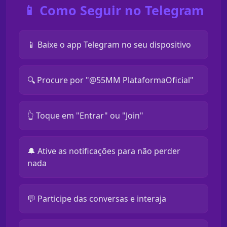
📱 Como Seguir no Telegram
📱 Baixe o app Telegram no seu dispositivo
🔍 Procure por "@55MM PlataformaOficial"
👆 Toque em "Entrar" ou "Join"
🔔 Ative as notificações para não perder
nada
💬 Participe das conversas e interaja