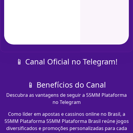
📱 Canal Oficial no Telegram!
📱 Benefícios do Canal
Descubra as vantagens de seguir a 55MM Plataforma
no Telegram
Como líder em apostas e cassinos online no Brasil, a
55MM Plataforma 55MM Plataforma Brasil reúne jogos
diversificados e promoções personalizadas para cada