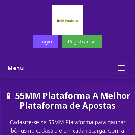
Login
Registrar-se
Menu
📱 55MM Plataforma A Melhor
Plataforma de Apostas
Cadastre-se na 55MM Plataforma para ganhar
bônus no cadastro e em cada recarga. Com a