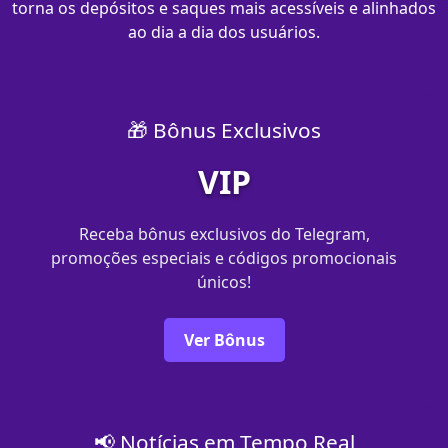
torna os depósitos e saques mais acessíveis e alinhados
ao dia a dia dos usuários.
🎁 Bônus Exclusivos
VIP
Receba bônus exclusivos do Telegram,
promoções especiais e códigos promocionais
únicos!
Ver Bônus
📢 Notícias em Tempo Real