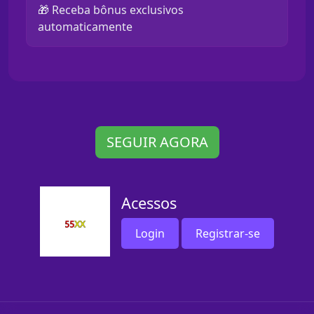
🎁 Receba bônus exclusivos
automaticamente
SEGUIR AGORA
Acessos
Login
Registrar-se