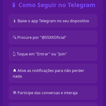
📱 Como Seguir no Telegram
📱 Baixe o app Telegram no seu dispositivo
🔍 Procure por "@55XXOficial"
👆 Toque em "Entrar" ou "Join"
🔔 Ative as notificações para não perder
nada
💬 Participe das conversas e interaja