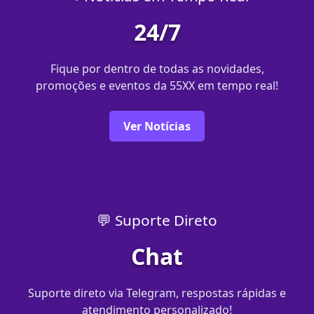
24/7
Fique por dentro de todas as novidades,
promoções e eventos da 55XX em tempo real!
Ver Notícias
💬 Suporte Direto
Chat
Suporte direto via Telegram, respostas rápidas e
atendimento personalizado!