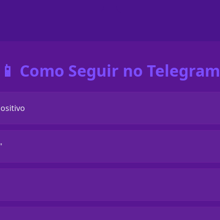
📱 Como Seguir no Telegram
ositivo
"