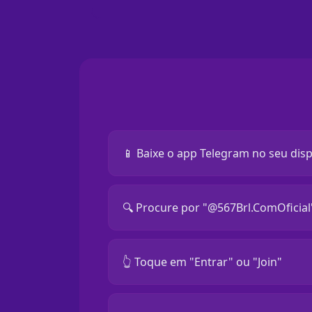
📱 Baixe o app Telegram no seu disp
🔍 Procure por "@567Brl.ComOficial
👆 Toque em "Entrar" ou "Join"