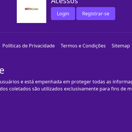
Acessos
Login
Registrar-se
Políticas de Privacidade
Termos e Condições
Sitemap
de
s usuários e está empenhada em proteger todas as informa
os coletados são utilizados exclusivamente para fins de m