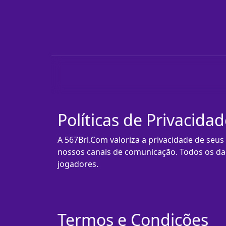
Políticas de Privacida
A 567Brl.Com valoriza a privacidade de seu
nossos canais de comunicação. Todos os dad
jogadores.
Termos e Condições