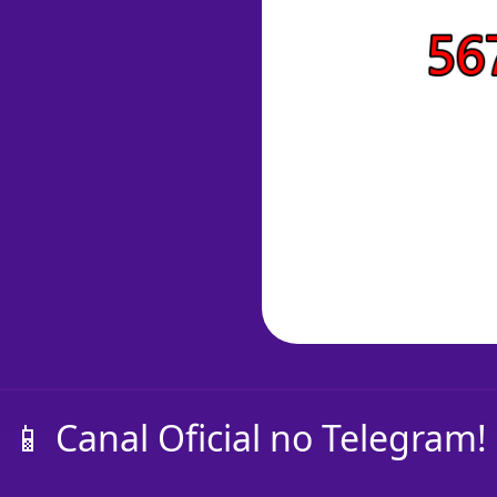
📱 Canal Oficial no Telegram!