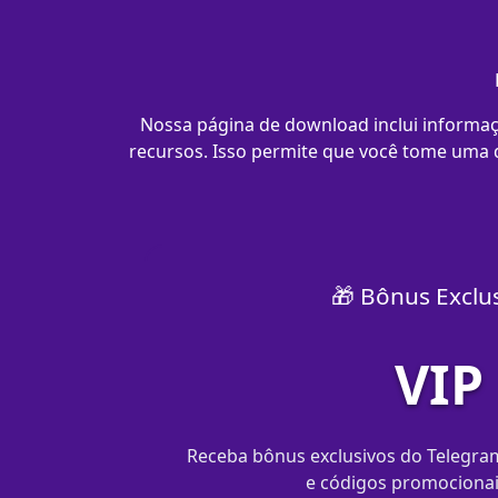
Nossa página de download inclui informaç
recursos. Isso permite que você tome uma d
🎁 Bônus Exclu
VIP
Receba bônus exclusivos do Telegra
e códigos promocionai