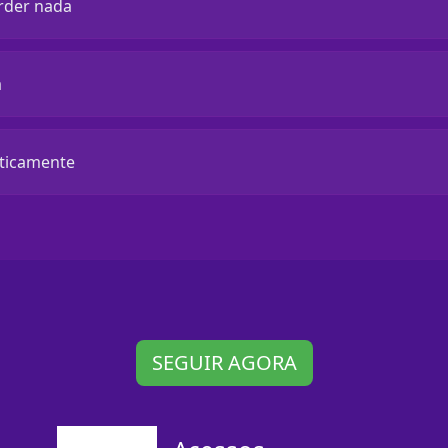
erder nada
a
aticamente
SEGUIR AGORA