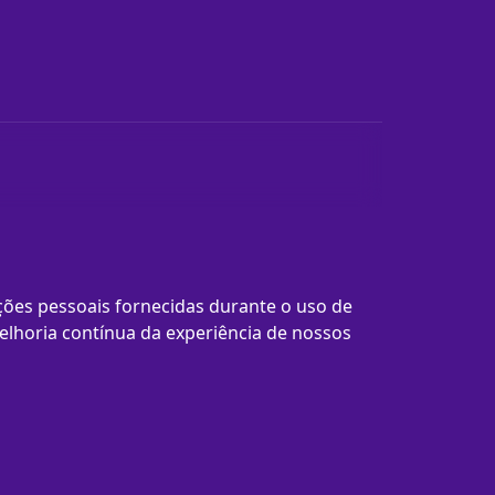
ções pessoais fornecidas durante o uso de
elhoria contínua da experiência de nossos