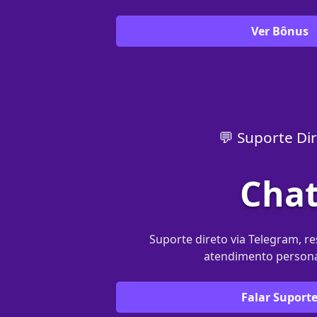
Ver Bônus
💬 Suporte Di
Cha
Suporte direto via Telegram, r
atendimento persona
Falar Suport