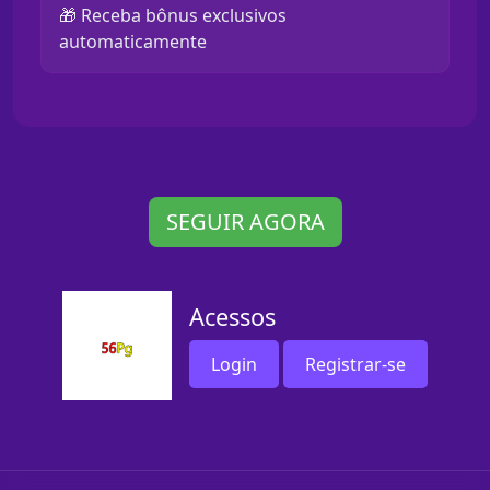
🎁 Receba bônus exclusivos
automaticamente
SEGUIR AGORA
Acessos
Login
Registrar-se