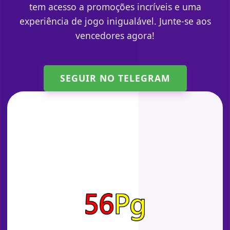
tem acesso a promoções incríveis e uma
experiência de jogo inigualável. Junte-se aos
vencedores agora!
SEGUIR NO TELEGRAM