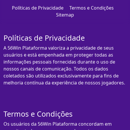
Políticas de Privacidade
Termos e Condições
Sitemap
Políticas de Privacidade
A 56Win Plataforma valoriza a privacidade de seus
usuários e está empenhada em proteger todas as
informações pessoais fornecidas durante o uso de
nossos canais de comunicação. Todos os dados
coletados são utilizados exclusivamente para fins de
melhoria contínua da experiência de nossos jogadores.
Termos e Condições
Os usuários da 56Win Plataforma concordam em