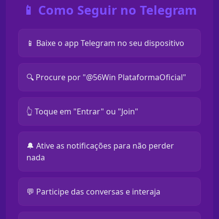
📱 Como Seguir no Telegram
📱 Baixe o app Telegram no seu dispositivo
🔍 Procure por "@56Win PlataformaOficial"
👆 Toque em "Entrar" ou "Join"
🔔 Ative as notificações para não perder
nada
💬 Participe das conversas e interaja