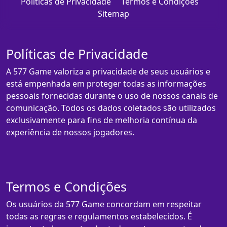
Políticas de Privacidade
Termos e Condições
Sitemap
Políticas de Privacidade
A 577 Game valoriza a privacidade de seus usuários e
está empenhada em proteger todas as informações
pessoais fornecidas durante o uso de nossos canais de
comunicação. Todos os dados coletados são utilizados
exclusivamente para fins de melhoria contínua da
experiência de nossos jogadores.
Termos e Condições
Os usuários da 577 Game concordam em respeitar
todas as regras e regulamentos estabelecidos. É