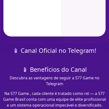
📱 Canal Oficial no Telegram!
📱 Benefícios do Canal
Descubra as vantagens de seguir a 577 Game no
Telegram
Na 577 Game , cada cliente é tratado como rei — a 577
Game Brasil conta com uma equipe de elite profissional
e um sistema operacional impecável e diversificado.