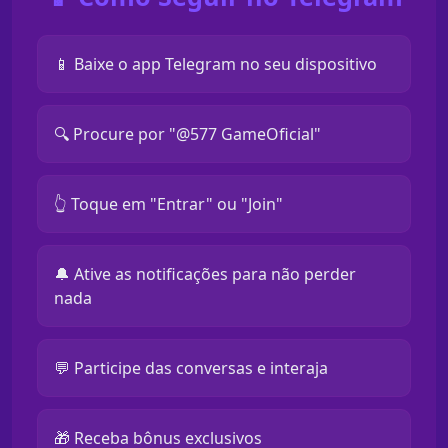
📱 Baixe o app Telegram no seu dispositivo
🔍 Procure por "@577 GameOficial"
👆 Toque em "Entrar" ou "Join"
🔔 Ative as notificações para não perder
nada
💬 Participe das conversas e interaja
🎁 Receba bônus exclusivos