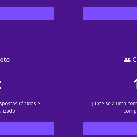
reto
👥 
t
espostas rápidas e
Junte-se a uma com
lizado!
compa
e