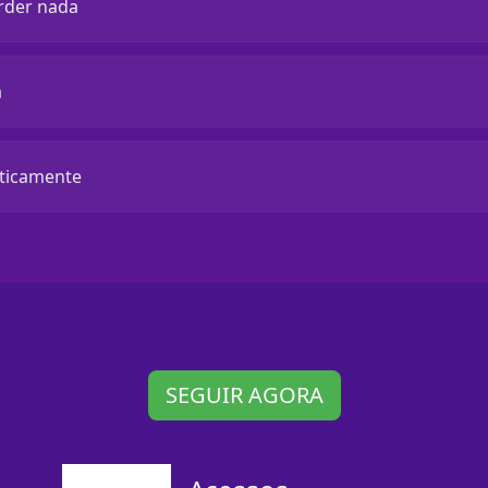
erder nada
a
aticamente
SEGUIR AGORA