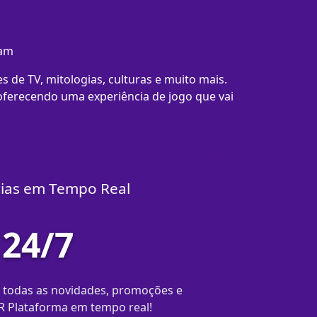
ram
 de TV, mitologias, culturas e muito mais.
oferecendo uma experiência de jogo que vai
cias em Tempo Real
24/7
e todas as novidades, promoções e
R Plataforma em tempo real!