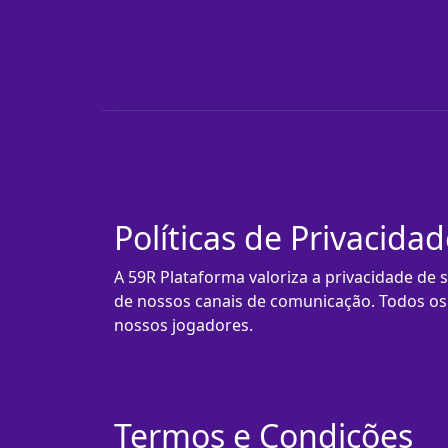
Políticas de Privacida
A 59R Plataforma valoriza a privacidade de
de nossos canais de comunicação. Todos os 
nossos jogadores.
Termos e Condições