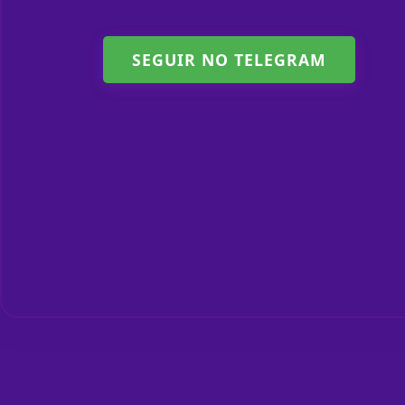
SEGUIR NO TELEGRAM