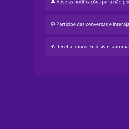
🔔 Ative as notificações para não p
💬 Participe das conversas e interaj
🎁 Receba bônus exclusivos autom