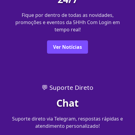
Fique por dentro de todas as novidades,
promoções e eventos da 5HHh Com Login em
tempo real!
Ver Notícias
💬 Suporte Direto
Chat
Suporte direto via Telegram, respostas rápidas e
atendimento personalizado!