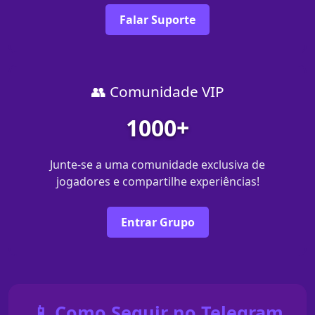
Falar Suporte
👥 Comunidade VIP
1000+
Junte-se a uma comunidade exclusiva de
jogadores e compartilhe experiências!
Entrar Grupo
📱 Como Seguir no Telegram