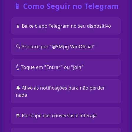
📱 Como Seguir no Telegram
📱 Baixe o app Telegram no seu dispositivo
🔍 Procure por "@5Mpg WinOficial"
👆 Toque em "Entrar" ou "Join"
🔔 Ative as notificações para não perder
nada
💬 Participe das conversas e interaja