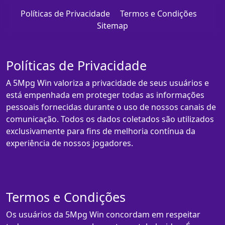
Políticas de Privacidade
Termos e Condições
Sitemap
Políticas de Privacidade
A 5Mpg Win valoriza a privacidade de seus usuários e
está empenhada em proteger todas as informações
pessoais fornecidas durante o uso de nossos canais de
comunicação. Todos os dados coletados são utilizados
exclusivamente para fins de melhoria contínua da
experiência de nossos jogadores.
Termos e Condições
Os usuários da 5Mpg Win concordam em respeitar