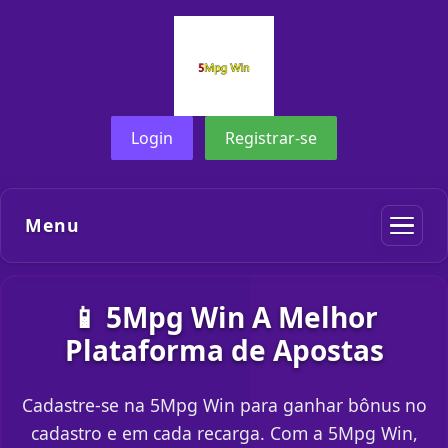
Login
Registrar-se
Menu
📱 5Mpg Win A Melhor
Plataforma de Apostas
Cadastre-se na 5Mpg Win para ganhar bônus no
cadastro e em cada recarga. Com a 5Mpg Win,