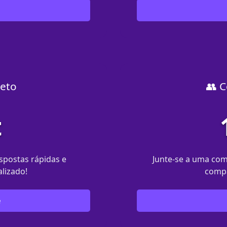
reto
👥 
t
espostas rápidas e
Junte-se a uma com
lizado!
compa
e