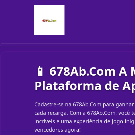
📱 678Ab.Com A 
Plataforma de A
Cadastre-se na 678Ab.Com para ganhar
cada recarga. Com a 678Ab.Com, você 
incríveis e uma experiência de jogo inig
vencedores agora!