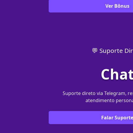
Ver Bônus
💬 Suporte Di
Cha
Suporte direto via Telegram, r
atendimento persona
Falar Suport