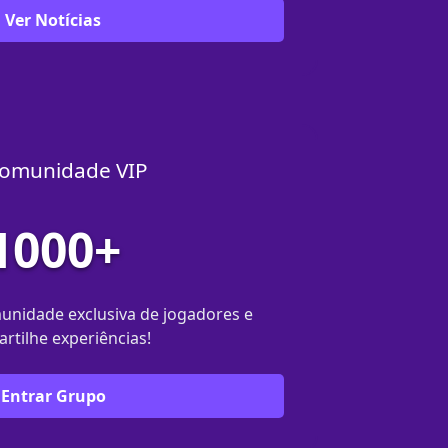
Ver Notícias
Comunidade VIP
1000+
unidade exclusiva de jogadores e
rtilhe experiências!
Entrar Grupo