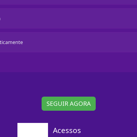
a
aticamente
SEGUIR AGORA
Acessos