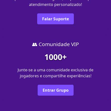
atendimento personalizado!
Falar Suporte
👥 Comunidade VIP
1000+
Junte-se a uma comunidade exclusiva de
jogadores e compartilhe experiências!
Entrar Grupo