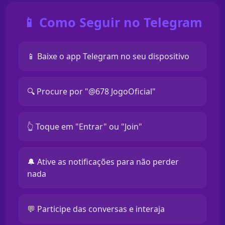
📱 Como Seguir no Telegram
📱 Baixe o app Telegram no seu dispositivo
🔍 Procure por "@678 JogoOficial"
👆 Toque em "Entrar" ou "Join"
🔔 Ative as notificações para não perder
nada
💬 Participe das conversas e interaja