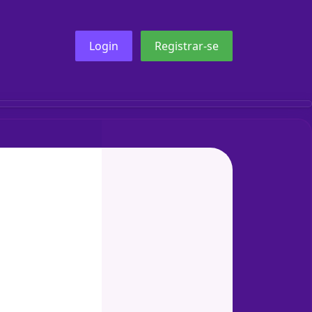
Login
Registrar-se