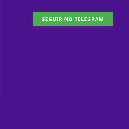
SEGUIR NO TELEGRAM