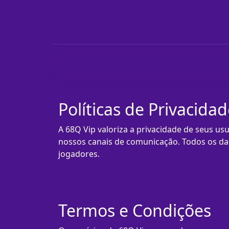
Políticas de Privacida
A 68Q Vip valoriza a privacidade de seus u
nossos canais de comunicação. Todos os dad
jogadores.
Termos e Condições