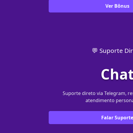
Ver Bônus
💬 Suporte Di
Cha
Suporte direto via Telegram, r
atendimento persona
Falar Suport