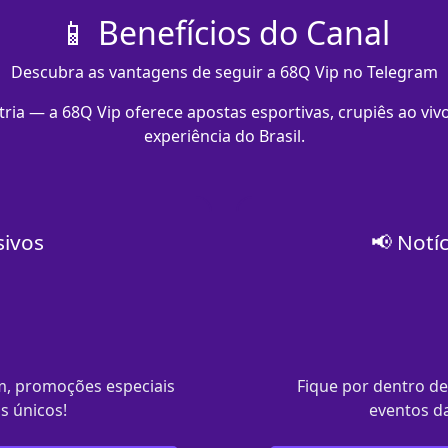
📱 Benefícios do Canal
Descubra as vantagens de seguir a 68Q Vip no Telegram
tria — a 68Q Vip oferece apostas esportivas, crupiês ao viv
experiência do Brasil.
sivos
📢 Notí
m, promoções especiais
Fique por dentro d
s únicos!
eventos d