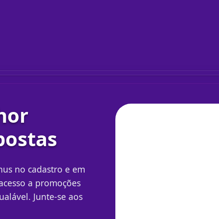
hor
postas
nus no cadastro e em
 acesso a promoções
ualável. Junte-se aos