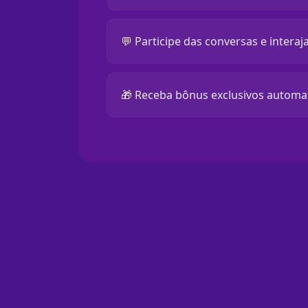
💬 Participe das conversas e interaj
🎁 Receba bônus exclusivos autom