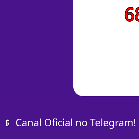
📱 Canal Oficial no Telegram!