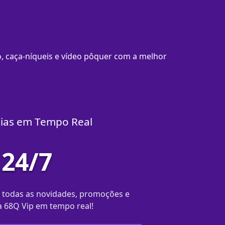
o, caça-níqueis e vídeo pôquer com a melhor
cias em Tempo Real
24/7
e todas as novidades, promoções e
a 68Q Vip em tempo real!