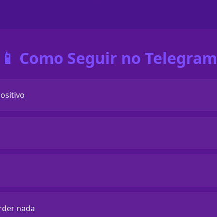
📱 Como Seguir no Telegram
ositivo
erder nada