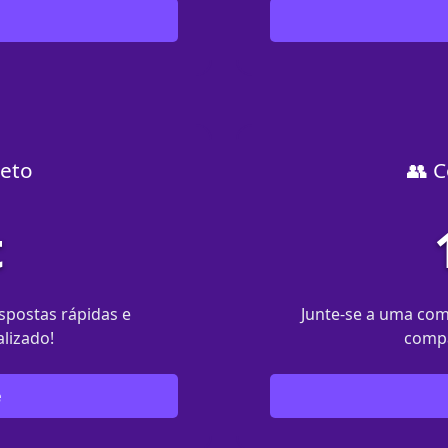
reto
👥 
t
espostas rápidas e
Junte-se a uma com
lizado!
compa
e