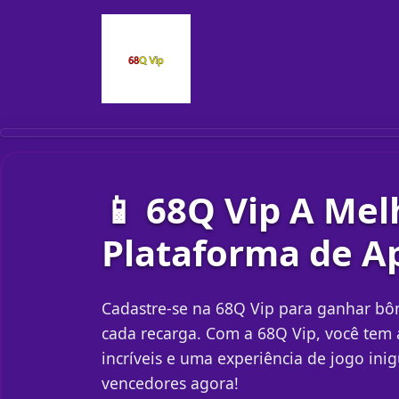
📱 68Q Vip A Mel
Plataforma de A
Cadastre-se na 68Q Vip para ganhar bô
cada recarga. Com a 68Q Vip, você tem
incríveis e uma experiência de jogo inig
vencedores agora!