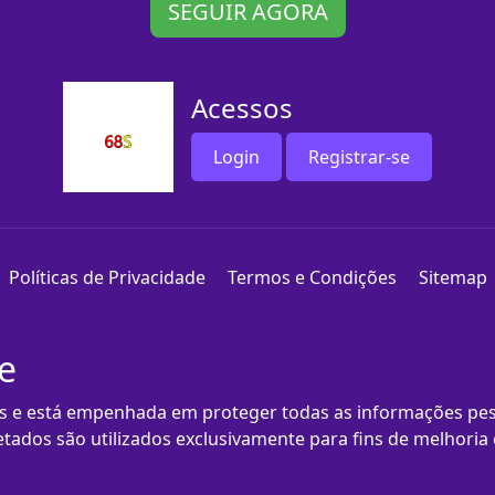
SEGUIR AGORA
Acessos
Login
Registrar-se
Políticas de Privacidade
Termos e Condições
Sitemap
de
ios e está empenhada em proteger todas as informações pe
tados são utilizados exclusivamente para fins de melhoria