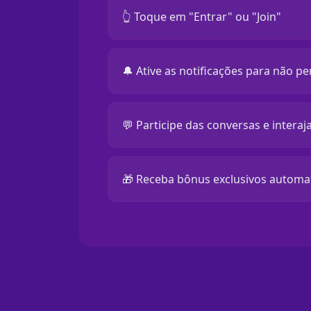
👆 Toque em "Entrar" ou "Join"
🔔 Ative as notificações para não p
💬 Participe das conversas e interaj
🎁 Receba bônus exclusivos autom