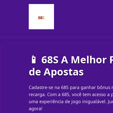
📱 68S A Melhor 
de Apostas
Cadastre-se na 68S para ganhar bônus 
recarga. Com a 68S, você tem acesso a 
uma experiência de jogo inigualável. J
agora!