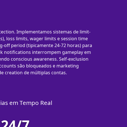
ection. Implementamos sistemas de limit-
, loss limits, wager limits e session time
g-off period (tipicamente 24-72 horas) para
ck notifications interrompem gameplay em
endo conscious awareness. Self-exclusion
accounts são bloqueados e marketing
 creation de múltiplas contas.
cias em Tempo Real
24/7