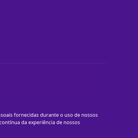
ssoais fornecidas durante o uso de nossos
 contínua da experiência de nossos