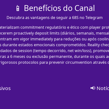
📱 Benefícios do Canal
Descubra as vantagens de seguir a 68S no Telegram
terializam commitment regulatório e ético com player prot
rem proactively deposit limits (diários, semanais, mensais)
s entram em vigor immediately para reduções ou após coolin
s durante estados emocionais comprometidos. Reality che
 dados de session (tempo decorrido, net win/loss), promov
ras a 6 meses ou exclusão permanente, durante os quais 
gorosos protocolos para prevenir circumvention através de
sivos
📢 Notí