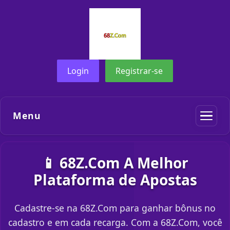
Login
Registrar-se
Menu
📱 68Z.Com A Melhor
Plataforma de Apostas
Cadastre-se na 68Z.Com para ganhar bônus no
cadastro e em cada recarga. Com a 68Z.Com, você