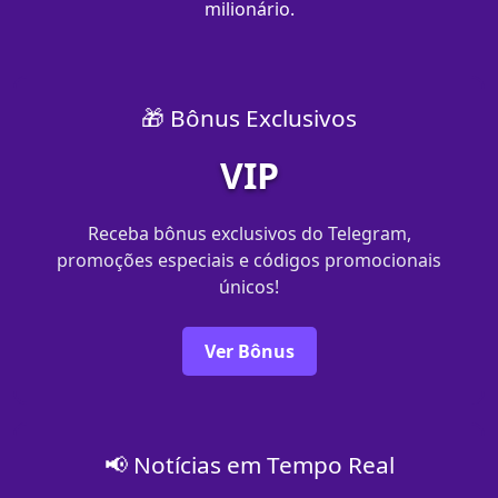
milionário.
🎁 Bônus Exclusivos
VIP
Receba bônus exclusivos do Telegram,
promoções especiais e códigos promocionais
únicos!
Ver Bônus
📢 Notícias em Tempo Real