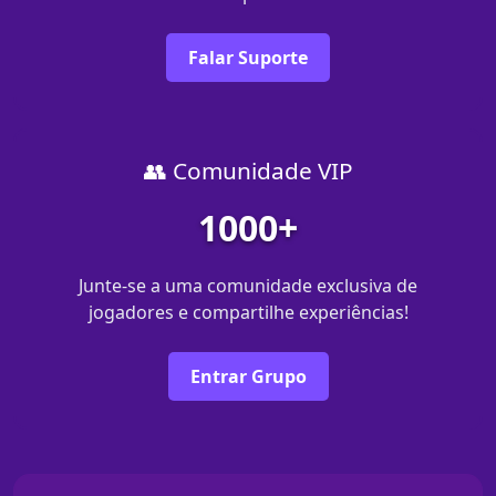
Falar Suporte
👥 Comunidade VIP
1000+
Junte-se a uma comunidade exclusiva de
jogadores e compartilhe experiências!
Entrar Grupo