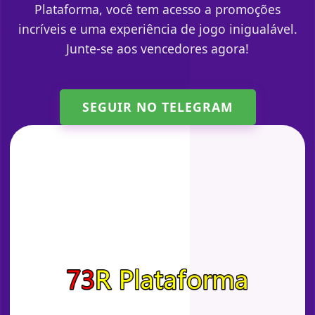
Plataforma, você tem acesso a promoções
incríveis e uma experiência de jogo inigualável.
Junte-se aos vencedores agora!
SEGUIR NO TELEGRAM