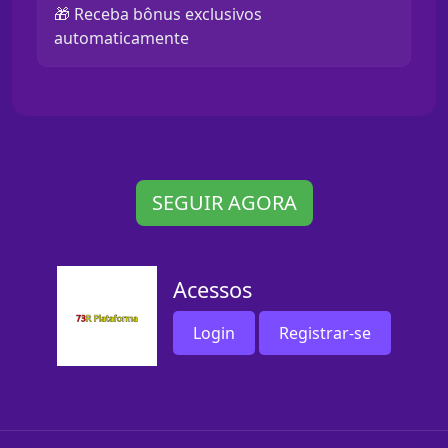
🎁 Receba bônus exclusivos
automaticamente
SEGUIR AGORA
Acessos
Login
Registrar-se