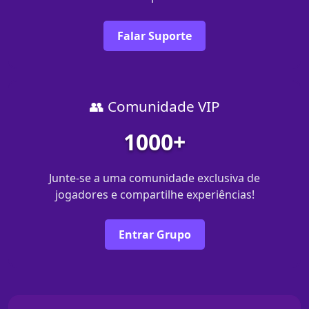
Falar Suporte
👥 Comunidade VIP
1000+
Junte-se a uma comunidade exclusiva de
jogadores e compartilhe experiências!
Entrar Grupo