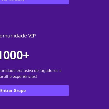
Comunidade VIP
1000+
unidade exclusiva de jogadores e
rtilhe experiências!
Entrar Grupo