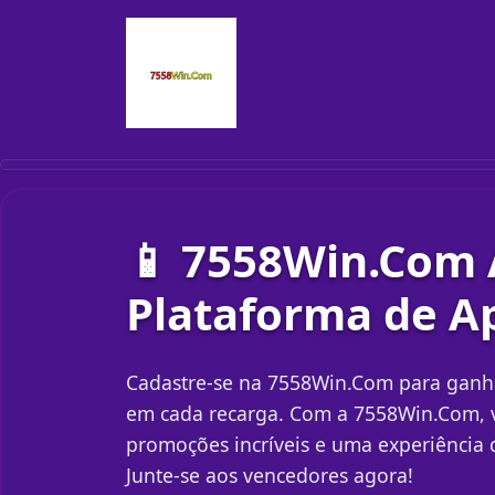
📱 7558Win.Com 
Plataforma de A
Cadastre-se na 7558Win.Com para ganh
em cada recarga. Com a 7558Win.Com, 
promoções incríveis e uma experiência d
Junte-se aos vencedores agora!