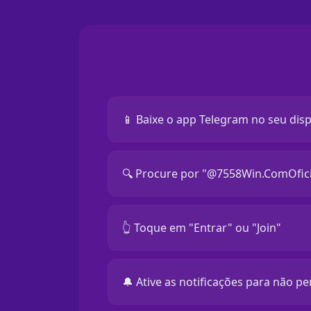
📱 Baixe o app Telegram no seu disp
🔍 Procure por "@7558Win.ComOfici
👆 Toque em "Entrar" ou "Join"
🔔 Ative as notificações para não p