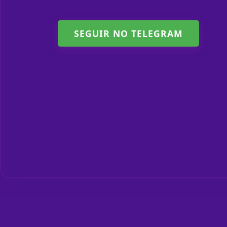
SEGUIR NO TELEGRAM