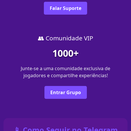
Falar Suporte
👥 Comunidade VIP
1000+
Junte-se a uma comunidade exclusiva de
jogadores e compartilhe experiências!
Entrar Grupo
📱 Como Seguir no Telegram