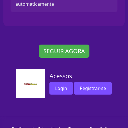
automaticamente
SEGUIR AGORA
Acessos
Login
Registrar-se