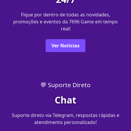
Fique por dentro de todas as novidades,
promoções e eventos da 7696 Game em tempo
real!
Ver Notícias
💬 Suporte Direto
Chat
Suporte direto via Telegram, respostas rápidas e
atendimento personalizado!