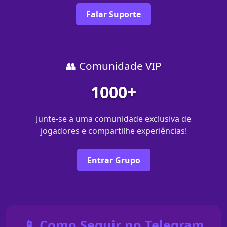
Falar Suporte
👥 Comunidade VIP
1000+
Junte-se a uma comunidade exclusiva de
jogadores e compartilhe experiências!
Entrar Grupo
📱 Como Seguir no Telegram