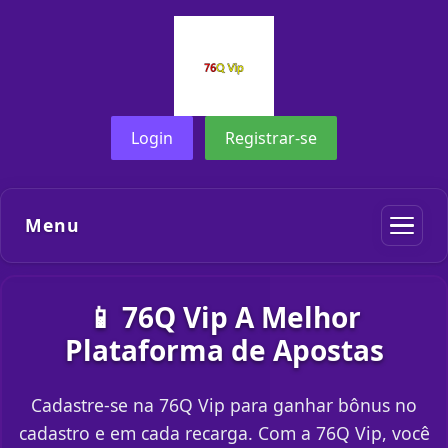
Login
Registrar-se
Menu
📱 76Q Vip A Melhor
Plataforma de Apostas
Cadastre-se na 76Q Vip para ganhar bônus no
cadastro e em cada recarga. Com a 76Q Vip, você