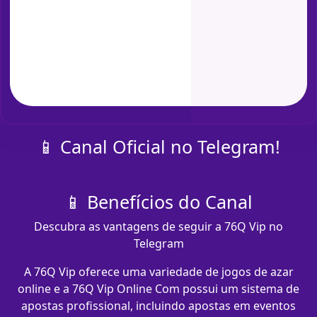
📱 Canal Oficial no Telegram!
📱 Benefícios do Canal
Descubra as vantagens de seguir a 76Q Vip no
Telegram
A 76Q Vip oferece uma variedade de jogos de azar
online e a 76Q Vip Online Com possui um sistema de
apostas profissional, incluindo apostas em eventos