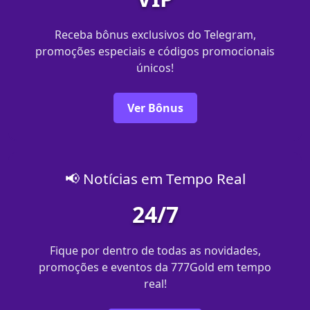
Receba bônus exclusivos do Telegram,
promoções especiais e códigos promocionais
únicos!
Ver Bônus
📢 Notícias em Tempo Real
24/7
Fique por dentro de todas as novidades,
promoções e eventos da 777Gold em tempo
real!