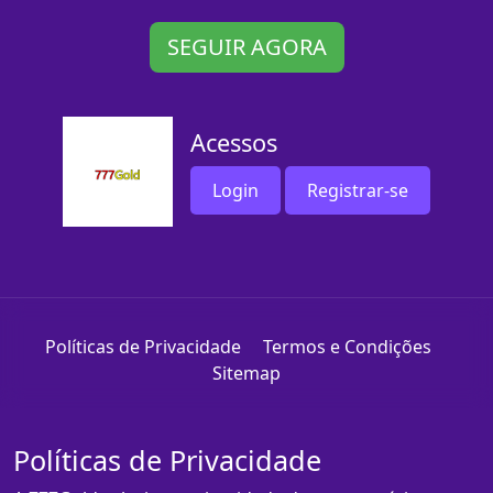
SEGUIR AGORA
Acessos
Login
Registrar-se
Políticas de Privacidade
Termos e Condições
Sitemap
Políticas de Privacidade