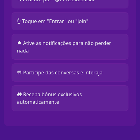
👆 Toque em "Entrar" ou "Join"
🔔 Ative as notificações para não perder
nada
💬 Participe das conversas e interaja
🎁 Receba bônus exclusivos
automaticamente