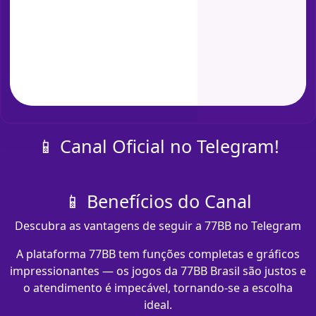
📱 Canal Oficial no Telegram!
📱 Benefícios do Canal
Descubra as vantagens de seguir a 77BB no Telegram
A plataforma 77BB tem funções completas e gráficos
impressionantes — os jogos da 77BB Brasil são justos e
o atendimento é impecável, tornando-se a escolha
ideal.