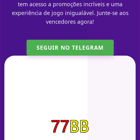
tem acesso a promoções incríveis e uma
experiência de jogo inigualável. Junte-se aos
vencedores agora!
SEGUIR NO TELEGRAM