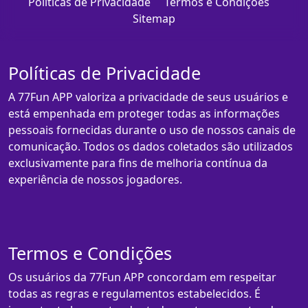
Políticas de Privacidade
Termos e Condições
Sitemap
Políticas de Privacidade
A 77Fun APP valoriza a privacidade de seus usuários e
está empenhada em proteger todas as informações
pessoais fornecidas durante o uso de nossos canais de
comunicação. Todos os dados coletados são utilizados
exclusivamente para fins de melhoria contínua da
experiência de nossos jogadores.
Termos e Condições
Os usuários da 77Fun APP concordam em respeitar
todas as regras e regulamentos estabelecidos. É