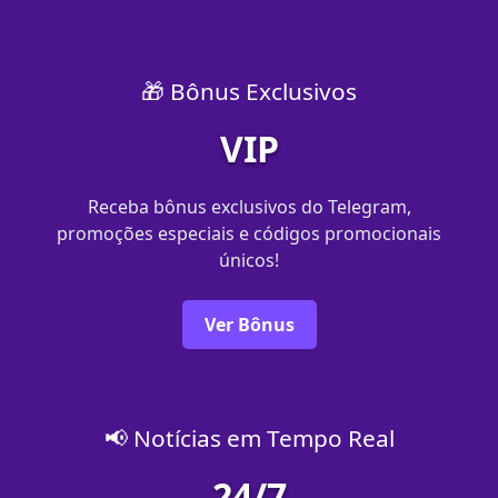
🎁 Bônus Exclusivos
VIP
Receba bônus exclusivos do Telegram,
promoções especiais e códigos promocionais
únicos!
Ver Bônus
📢 Notícias em Tempo Real
24/7