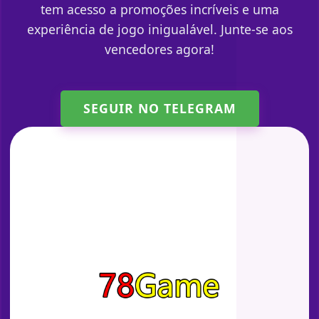
tem acesso a promoções incríveis e uma
experiência de jogo inigualável. Junte-se aos
vencedores agora!
SEGUIR NO TELEGRAM