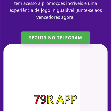
tem acesso a promoções incríveis e uma
experiência de jogo inigualável. Junte-se aos
vencedores agora!
SEGUIR NO TELEGRAM