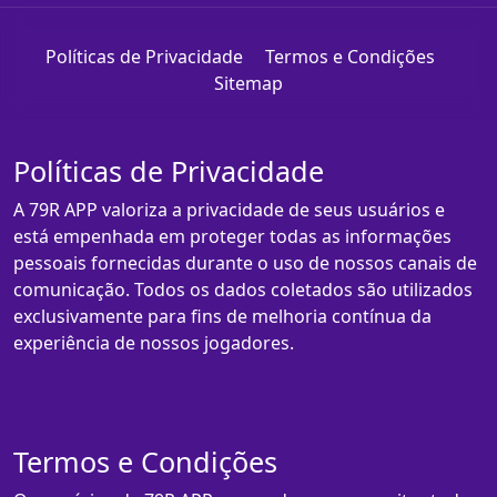
Políticas de Privacidade
Termos e Condições
Sitemap
Políticas de Privacidade
A 79R APP valoriza a privacidade de seus usuários e
está empenhada em proteger todas as informações
pessoais fornecidas durante o uso de nossos canais de
comunicação. Todos os dados coletados são utilizados
exclusivamente para fins de melhoria contínua da
experiência de nossos jogadores.
Termos e Condições