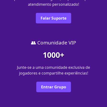
atendimento personalizado!
Falar Suporte
👥 Comunidade VIP
1000+
Junte-se a uma comunidade exclusiva de
jogadores e compartilhe experiências!
Entrar Grupo