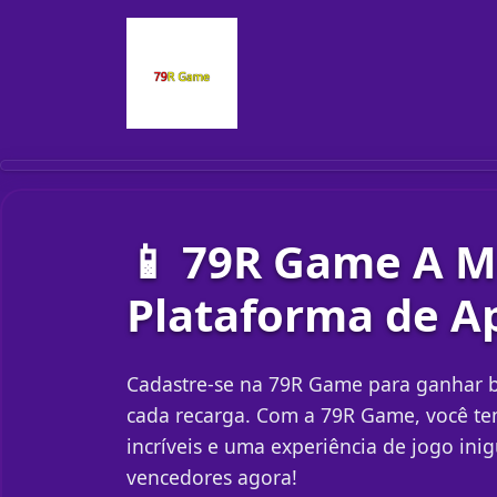
📱 79R Game A M
Plataforma de A
Cadastre-se na 79R Game para ganhar 
cada recarga. Com a 79R Game, você t
incríveis e uma experiência de jogo inig
vencedores agora!