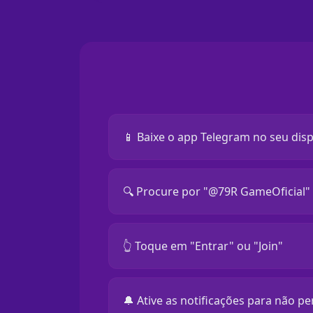
📱 Baixe o app Telegram no seu disp
🔍 Procure por "@79R GameOficial"
👆 Toque em "Entrar" ou "Join"
🔔 Ative as notificações para não p