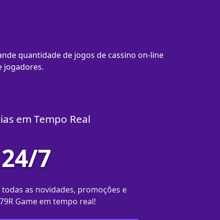
ande quantidade de jogos de cassino on-line
 jogadores.
cias em Tempo Real
24/7
e todas as novidades, promoções e
 79R Game em tempo real!