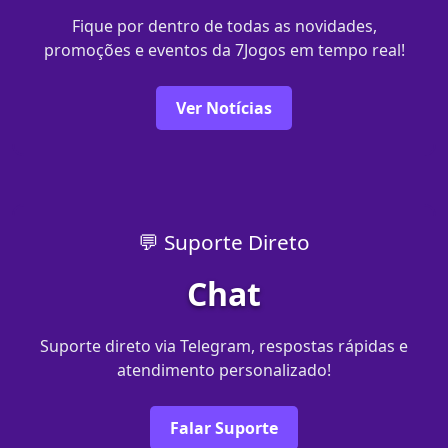
Fique por dentro de todas as novidades,
promoções e eventos da 7Jogos em tempo real!
Ver Notícias
💬 Suporte Direto
Chat
Suporte direto via Telegram, respostas rápidas e
atendimento personalizado!
Falar Suporte