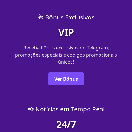
🎁 Bônus Exclusivos
VIP
Receba bônus exclusivos do Telegram,
promoções especiais e códigos promocionais
únicos!
Ver Bônus
📢 Notícias em Tempo Real
24/7