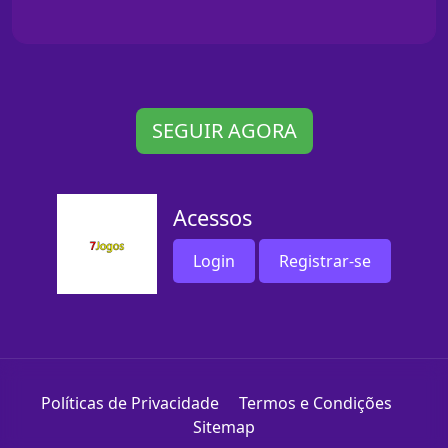
SEGUIR AGORA
Acessos
Login
Registrar-se
Políticas de Privacidade
Termos e Condições
Sitemap