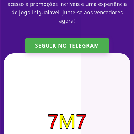
acesso a promoções incríveis e uma experiência
de jogo inigualável. Junte-se aos vencedores
agora!
SEGUIR NO TELEGRAM