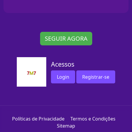
SEGUIR AGORA
Acessos
Login
Registrar-se
Políticas de Privacidade
Termos e Condições
Sitemap