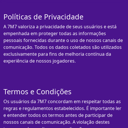
Políticas de Privacidade
A 7M7 valoriza a privacidade de seus usuários e está
empenhada em proteger todas as informações
pessoais fornecidas durante o uso de nossos canais de
comunicação. Todos os dados coletados são utilizados
exclusivamente para fins de melhoria contínua da
experiência de nossos jogadores.
Termos e Condições
Os usuários da 7M7 concordam em respeitar todas as
regras e regulamentos estabelecidos. É importante ler
e entender todos os termos antes de participar de
nossos canais de comunicação. A violação destes