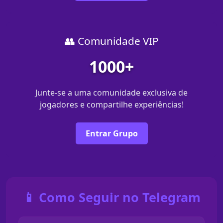
👥 Comunidade VIP
1000+
Junte-se a uma comunidade exclusiva de
jogadores e compartilhe experiências!
Entrar Grupo
📱 Como Seguir no Telegram