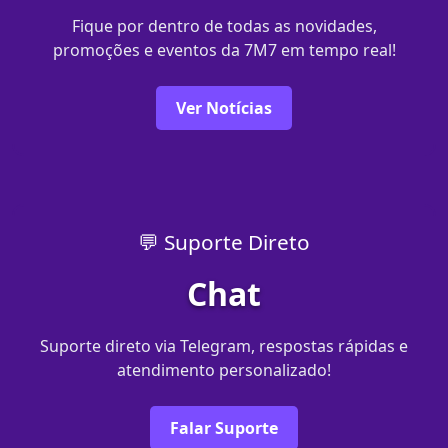
Fique por dentro de todas as novidades,
promoções e eventos da 7M7 em tempo real!
Ver Notícias
💬 Suporte Direto
Chat
Suporte direto via Telegram, respostas rápidas e
atendimento personalizado!
Falar Suporte